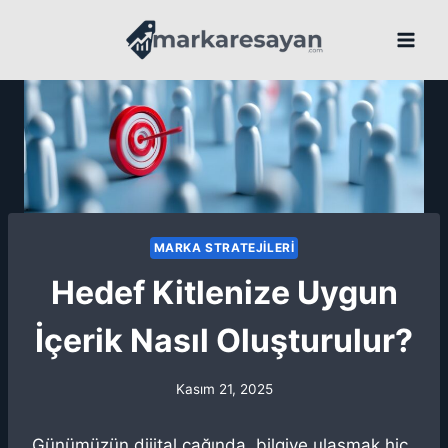
Skip
to
content
MARKA STRATEJILERI
Hedef Kitlenize Uygun
İçerik Nasıl Oluşturulur?
Kasım 21, 2025
Günümüzün dijital çağında, bilgiye ulaşmak hiç